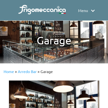
Menu
Garage
Home
»
Arredo Bar
»
Garage