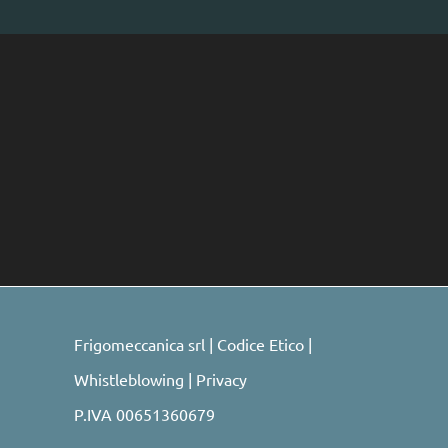
Frigomeccanica srl |
Codice Etico
|
Whistleblowing
|
Privacy
P.IVA 00651360679