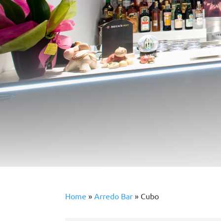
Home
»
Arredo Bar
»
Cubo