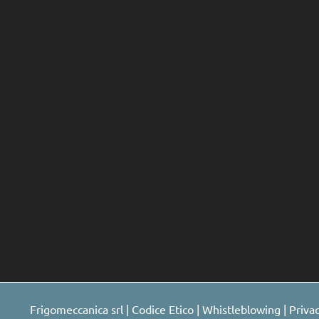
Frigomeccanica srl |
Codice Etico
|
Whistleblowing
|
Priva