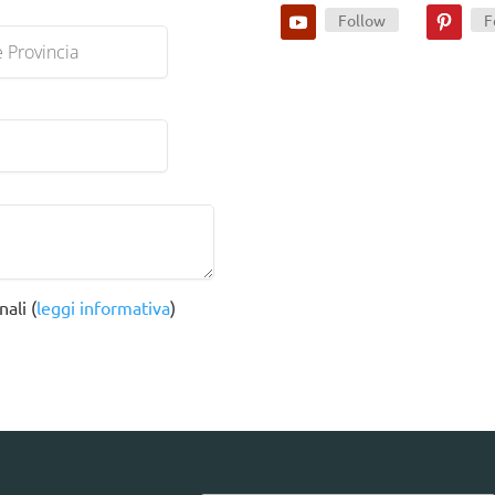
Follow
F
ali (
leggi informativa
)