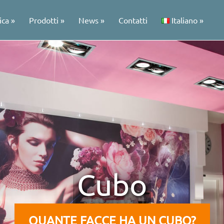
ica
Prodotti
News
Contatti
Italiano
Cubo
QUANTE FACCE HA UN CUBO?