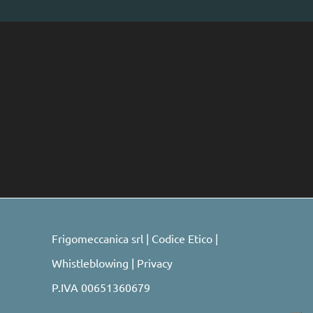
Frigomeccanica srl |
Codice Etico
|
Whistleblowing
|
Privacy
P.IVA 00651360679