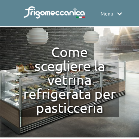
Menu
Come
scegliere la
vetrina
refrigerata per
pasticceria