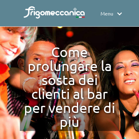
Menu
Come
prolungare la
sosta dei
clienti al bar
per vendere di
più