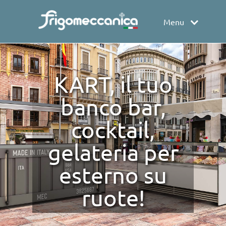
Menu
KART, il tuo
banco bar,
cocktail,
gelateria per
esterno su
ruote!