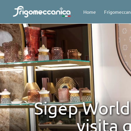
Home
Frigomeccan
Sigep World 
visita 