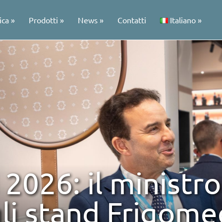
ica
Prodotti
News
Contatti
Italiano
2026: il ministro
gli stand Frigom