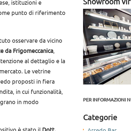
Showroom vir
se, istituzioni e
 come punto di riferimento
otuto osservare da vicino
te da Frigomeccanica
,
ttenzione al dettaglio e la
 mercato. Le vetrine
rredo proposti in fiera
ita, in cui funzionalità,
PER INFORMAZIONI N
tegrano in modo
Categorie
itivo è stato il
Dott.
Arredo Bar