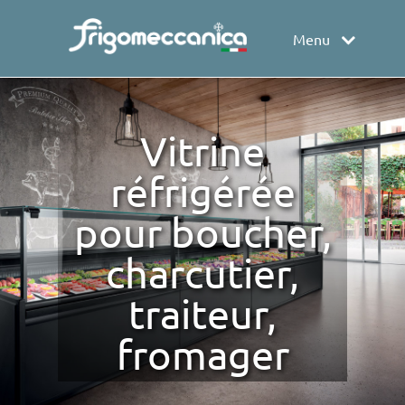
Menu
Vitrine
réfrigérée
pour boucher,
charcutier,
traiteur,
fromager